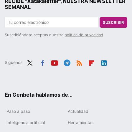
RECIBE "Xatakaletter", NUESTRA NEWSLETTER
SEMANAL
SUSCRIBIR
Suscribiéndote aceptas nuestra
política de privacidad
Síguenos
Twit
Fac
You
Tele
RSS
Flip
Link
ter
ebo
tub
gra
boa
edIn
ok
e
m
rd
En Genbeta hablamos de...
Paso a paso
Actualidad
Inteligencia artificial
Herramientas