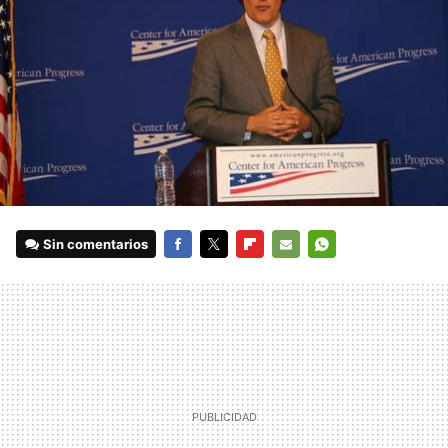
Sin comentarios
FACEBOOK
TWITTER
FLIPBOARD
E-
WHATSAPP
MAIL