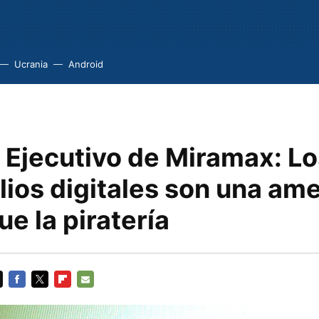
Ucrania
Android
 Ejecutivo de Miramax: L
ios digitales son una am
e la piratería
FACEBOOK
TWITTER
FLIPBOARD
E-
MAIL