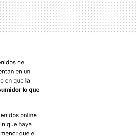
enidos de
rentan en un
do en que
la
sumidor lo que
tenidos online
 sin que haya
 menor que el