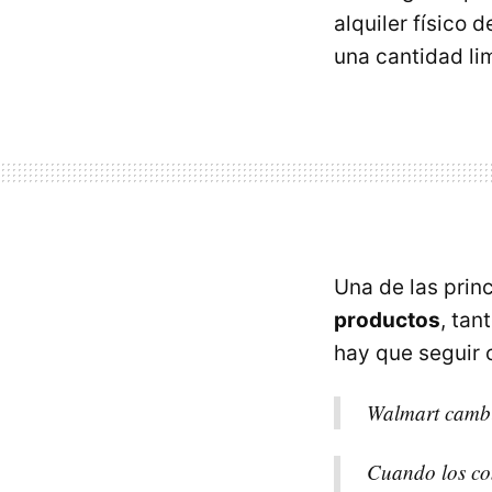
alquiler físico 
una cantidad li
Una de las prin
productos
, tan
hay que seguir 
Walmart cambi
Cuando los con