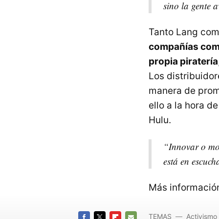
sino la gente 
Tanto Lang com
compañías como
propia piratería
Los distribuido
manera de promo
ello a la hora d
Hulu.
“Innovar o mor
está en escucha
Más informació
TEMAS
Activismo 