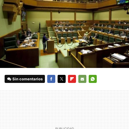
Sin comentarios
FACEBOOK
TWITTER
FLIPBOARD
E-
WHATSAPP
MAIL