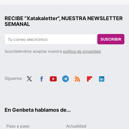
RECIBE "Xatakaletter", NUESTRA NEWSLETTER
SEMANAL
SUSCRIBIR
Suscribiéndote aceptas nuestra
política de privacidad
Síguenos
Twit
Fac
You
Tele
RSS
Flip
Link
ter
ebo
tub
gra
boa
edIn
ok
e
m
rd
En Genbeta hablamos de...
Paso a paso
Actualidad