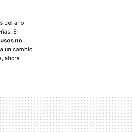
es del año
ñas. El
trusos no
 a un cambio
a, ahora