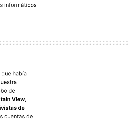
s informáticos
e que había
nuestra
obo de
tain View
,
ivistas de
os cuentas de