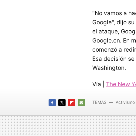
"No vamos a ha
Google", dijo s
el ataque, Goog
Google.cn. En m
comenzó a redir
Esa decisión se
Washington.
Vía |
The New Y
TEMAS
Activismo 
FACEBOOK
TWITTER
FLIPBOARD
E-
MAIL