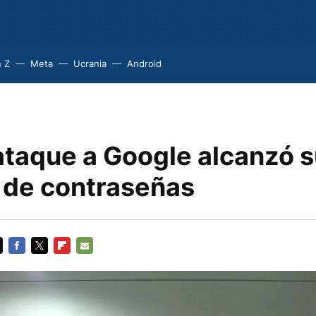
 Z
Meta
Ucrania
Android
ataque a Google alcanzó 
 de contraseñas
FACEBOOK
TWITTER
FLIPBOARD
E-
MAIL