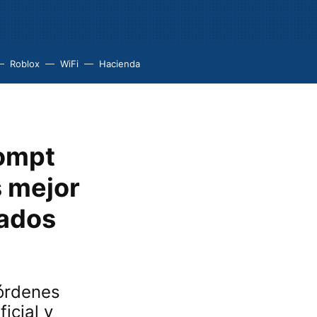
Roblox
WiFi
Hacienda
rompt
s mejor
tados
 órdenes
ficial y