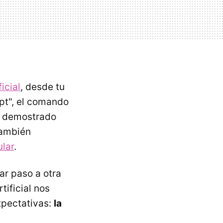
icial
, desde tu
mpt", el comando
 demostrado
 también
ular
.
ar paso a otra
ificial nos
xpectativas:
la