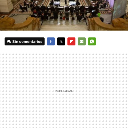
Sin comentarios
FACEBOOK
TWITTER
FLIPBOARD
E-
WHATSAPP
MAIL