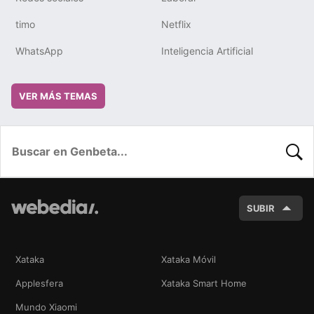
timo
Netflix
WhatsApp
Inteligencia Artificial
VER MÁS TEMAS
BUSC
SUBIR
Xataka
Xataka Móvil
Applesfera
Xataka Smart Home
Mundo Xiaomi