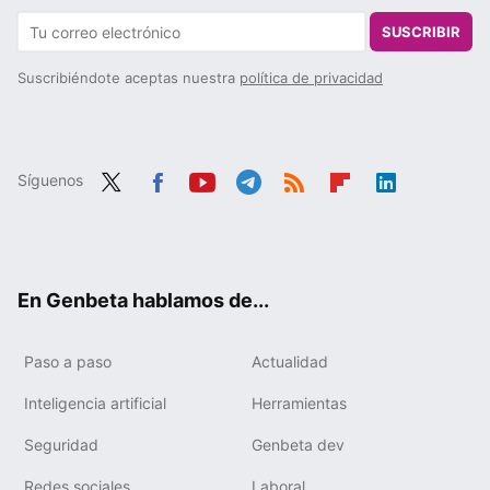
SUSCRIBIR
Suscribiéndote aceptas nuestra
política de privacidad
Síguenos
Twit
Fac
You
Tele
RSS
Flip
Link
ter
ebo
tub
gra
boa
edIn
ok
e
m
rd
En Genbeta hablamos de...
Paso a paso
Actualidad
Inteligencia artificial
Herramientas
Seguridad
Genbeta dev
Redes sociales
Laboral