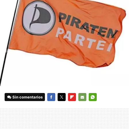
Sin comentarios
FACEBOOK
TWITTER
FLIPBOARD
E-
WHATSAPP
MAIL