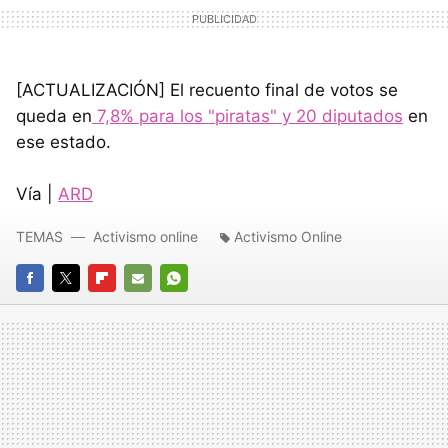
[ACTUALIZACIÓN] El recuento final de votos se
queda en
7,8% para los "piratas" y 20 diputados
en
ese estado.
Vía |
ARD
TEMAS
Activismo online
Activismo Online
FACEBOOK
TWITTER
FLIPBOARD
E-
WHATSAPP
MAIL