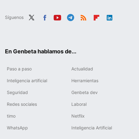
Síguenos
Twit
Fac
You
Tele
RSS
Flip
Link
ter
ebo
tub
gra
boa
edIn
ok
e
m
rd
En Genbeta hablamos de...
Paso a paso
Actualidad
Inteligencia artificial
Herramientas
Seguridad
Genbeta dev
Redes sociales
Laboral
timo
Netflix
WhatsApp
Inteligencia Artificial