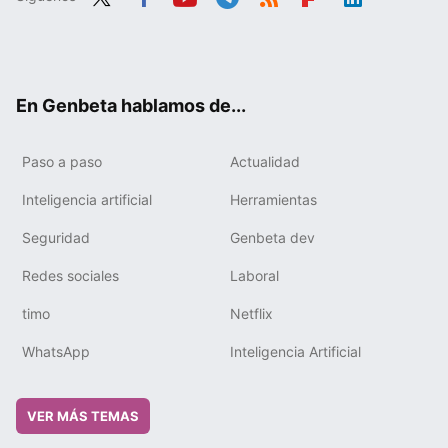
Twit
Fac
You
Tele
RSS
Flip
Link
ter
ebo
tub
gra
boa
edIn
ok
e
m
rd
En Genbeta hablamos de...
Paso a paso
Actualidad
Inteligencia artificial
Herramientas
Seguridad
Genbeta dev
Redes sociales
Laboral
timo
Netflix
WhatsApp
Inteligencia Artificial
VER MÁS TEMAS