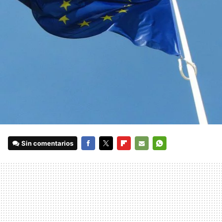
Sin comentarios
FACEBOOK
TWITTER
FLIPBOARD
E-
WHATSAPP
MAIL