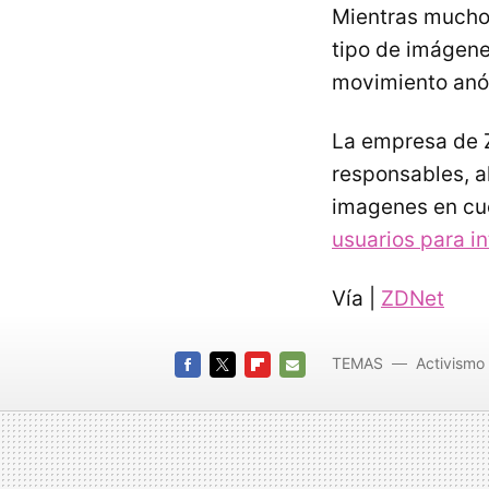
Mientras mucho
tipo de imágene
movimiento an
La empresa de Z
responsables, a
imagenes en cu
usuarios para in
Vía |
ZDNet
TEMAS
Activismo 
FACEBOOK
TWITTER
FLIPBOARD
E-
MAIL