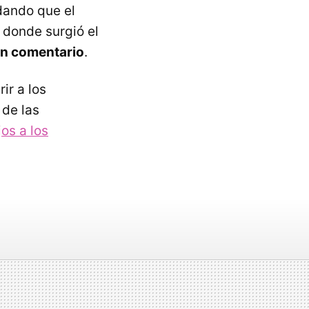
dando que el
donde surgió el
gún comentario
.
ir a los
 de las
os a los