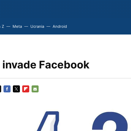
 Z
Meta
Ucrania
Android
o invade Facebook
FACEBOOK
TWITTER
FLIPBOARD
E-
MAIL