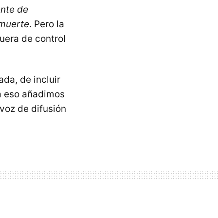
ente de
 muerte
. Pero la
uera de control
da, de incluir
 a eso añadimos
voz de difusión