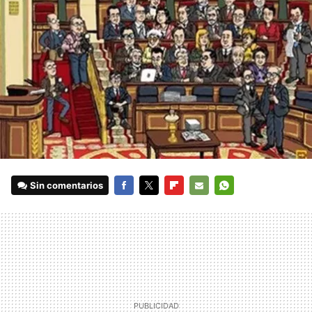
Sin comentarios
FACEBOOK
TWITTER
FLIPBOARD
E-
WHATSAPP
MAIL