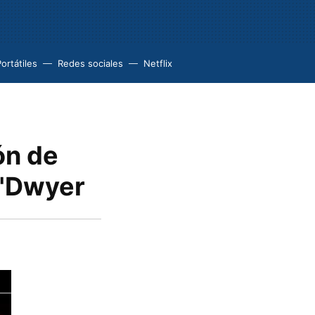
ortátiles
Redes sociales
Netflix
ón de
O'Dwyer