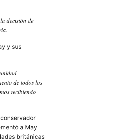
 la decisión de
rla.
ay y sus
munidad
ento de todos los
amos recibiendo
l conservador
comentó a May
dades británicas