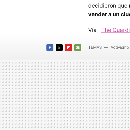
decidieron que n
vender a un ciu
Vía |
The Guard
TEMAS
Activismo 
FACEBOOK
TWITTER
FLIPBOARD
E-
MAIL