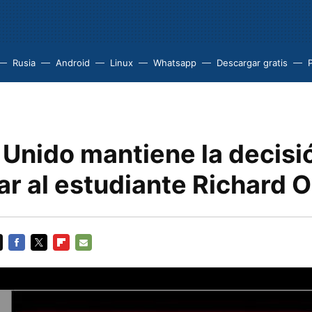
Rusia
Android
Linux
Whatsapp
Descargar gratis
P
 Unido mantiene la decisi
ar al estudiante Richard 
FACEBOOK
TWITTER
FLIPBOARD
E-
MAIL