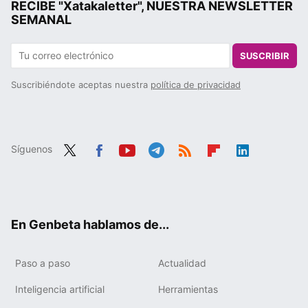
RECIBE "Xatakaletter", NUESTRA NEWSLETTER
SEMANAL
SUSCRIBIR
Suscribiéndote aceptas nuestra
política de privacidad
Síguenos
Twit
Fac
You
Tele
RSS
Flip
Link
ter
ebo
tub
gra
boa
edIn
ok
e
m
rd
En Genbeta hablamos de...
Paso a paso
Actualidad
Inteligencia artificial
Herramientas