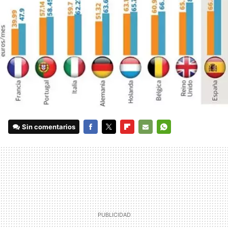
Sin comentarios
FACEBOOK
TWITTER
FLIPBOARD
E-
WHATSAPP
MAIL