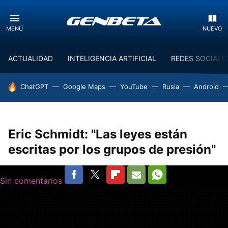
MENÚ
NUEVO
ACTUALIDAD
INTELIGENCIA ARTIFICIAL
REDES SOCIALE
HOY SE HABLA DE
ChatGPT
Google Maps
YouTube
Rusia
Android
Eric Schmidt: "Las leyes están
escritas por los grupos de presión"
Sin comentarios
FACEBOOK
TWITTER
FLIPBOARD
E-
WHATSAPP
MAIL