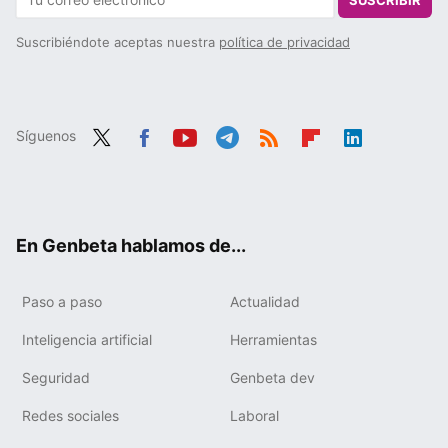
Suscribiéndote aceptas nuestra
política de privacidad
Síguenos
Twit
Fac
You
Tele
RSS
Flip
Link
ter
ebo
tub
gra
boa
edIn
ok
e
m
rd
En Genbeta hablamos de...
Paso a paso
Actualidad
Inteligencia artificial
Herramientas
Seguridad
Genbeta dev
Redes sociales
Laboral