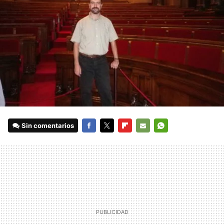
Sin comentarios
FACEBOOK
TWITTER
FLIPBOARD
E-
WHATSAPP
MAIL