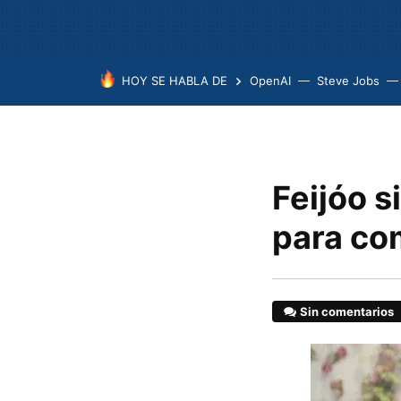
HOY SE HABLA DE
OpenAI
Steve Jobs
Feijóo s
para co
Sin comentarios