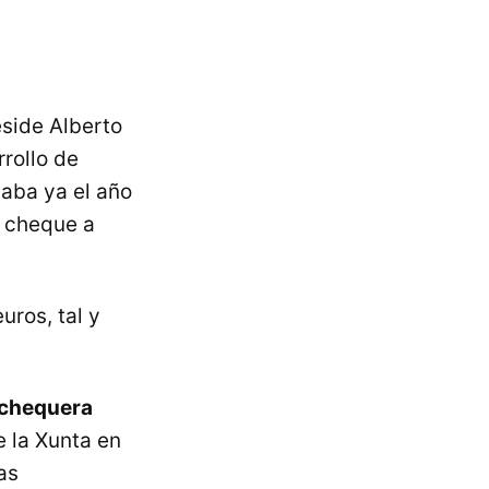
side Alberto
rrollo de
aba ya el año
n cheque a
uros, tal y
e chequera
e la Xunta en
as