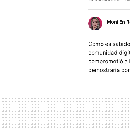
Moni En 
Como es sabid
comunidad digit
comprometió a i
demostraría con