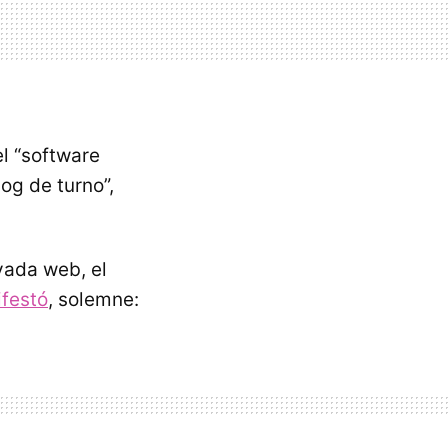
l “software
og de turno”,
vada web, el
festó
, solemne: