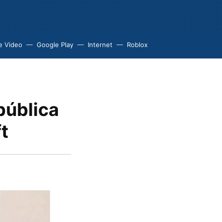
e Video
Google Play
Internet
Roblox
pública
t