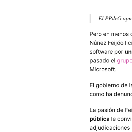
El PPdeG apues
Pero en menos d
Núñez Feijóo lic
software por
un
pasado el
grupo
Microsoft.
El gobierno de l
como ha denunc
La pasión de Fei
pública
le convi
adjudicaciones 