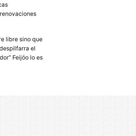
cas
 renovaciones
e libre sino que
despilfarra el
or” Feijóo lo es