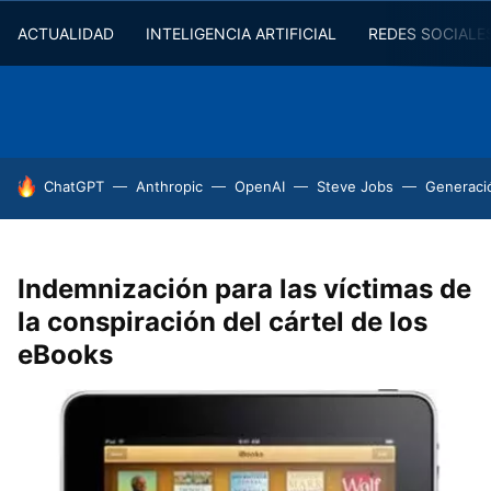
ACTUALIDAD
INTELIGENCIA ARTIFICIAL
REDES SOCIALE
HOY SE HABLA DE
ChatGPT
Anthropic
OpenAI
Steve Jobs
Generaci
Indemnización para las víctimas de
la conspiración del cártel de los
eBooks