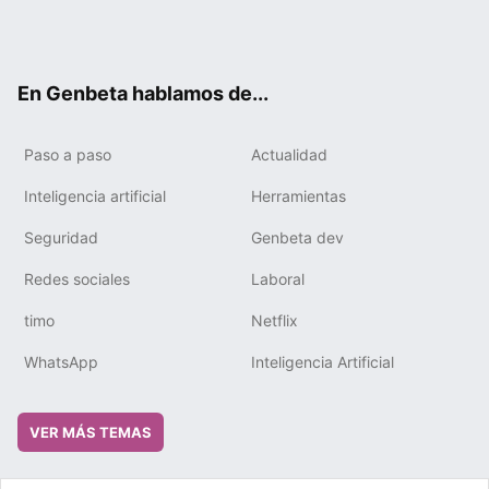
Twit
Fac
You
Tele
RSS
Flip
Link
ter
ebo
tub
gra
boa
edIn
ok
e
m
rd
En Genbeta hablamos de...
Paso a paso
Actualidad
Inteligencia artificial
Herramientas
Seguridad
Genbeta dev
Redes sociales
Laboral
timo
Netflix
WhatsApp
Inteligencia Artificial
VER MÁS TEMAS