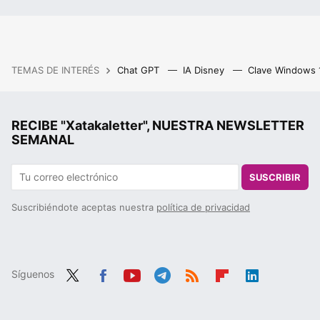
TEMAS DE INTERÉS
Chat GPT
IA Disney
Clave Windows
RECIBE "Xatakaletter", NUESTRA NEWSLETTER
SEMANAL
SUSCRIBIR
Suscribiéndote aceptas nuestra
política de privacidad
Síguenos
Twit
Fac
You
Tele
RSS
Flip
Link
ter
ebo
tub
gra
boa
edIn