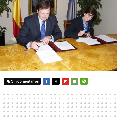
Sin comentarios
FACEBOOK
TWITTER
FLIPBOARD
E-
WHATSAPP
MAIL