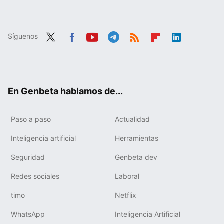
Síguenos
Twit
Fac
You
Tele
RSS
Flip
Link
ter
ebo
tub
gra
boa
edIn
ok
e
m
rd
En Genbeta hablamos de...
Paso a paso
Actualidad
Inteligencia artificial
Herramientas
Seguridad
Genbeta dev
Redes sociales
Laboral
timo
Netflix
WhatsApp
Inteligencia Artificial