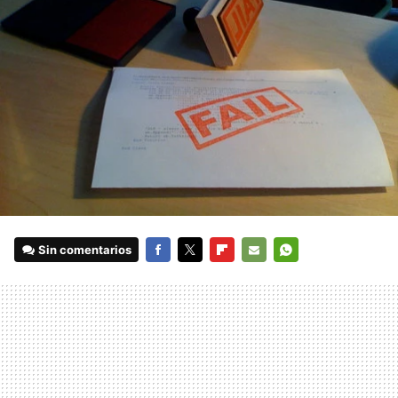
Sin comentarios
FACEBOOK
TWITTER
FLIPBOARD
E-
WHATSAPP
MAIL