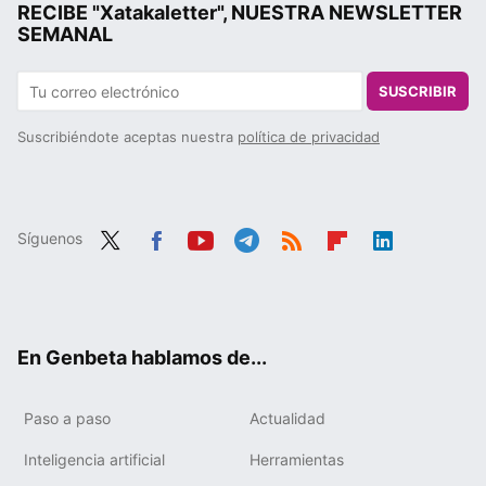
RECIBE "Xatakaletter", NUESTRA NEWSLETTER
SEMANAL
SUSCRIBIR
Suscribiéndote aceptas nuestra
política de privacidad
Síguenos
Twit
Fac
You
Tele
RSS
Flip
Link
ter
ebo
tub
gra
boa
edIn
ok
e
m
rd
En Genbeta hablamos de...
Paso a paso
Actualidad
Inteligencia artificial
Herramientas