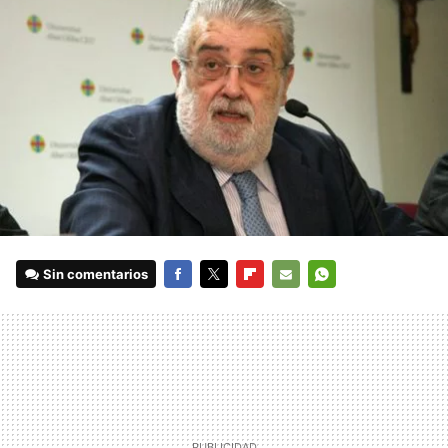
Sin comentarios
FACEBOOK
TWITTER
FLIPBOARD
E-
WHATSAPP
MAIL