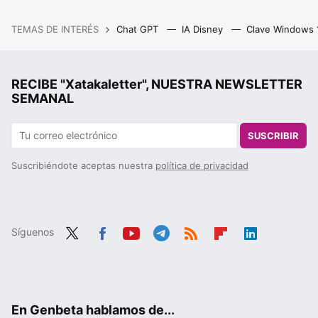
TEMAS DE INTERÉS
Chat GPT
IA Disney
Clave Windows
RECIBE "Xatakaletter", NUESTRA NEWSLETTER
SEMANAL
SUSCRIBIR
Suscribiéndote aceptas nuestra
política de privacidad
Síguenos
Twit
Fac
You
Tele
RSS
Flip
Link
ter
ebo
tub
gra
boa
edIn
ok
e
m
rd
En Genbeta hablamos de...