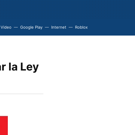
 Video
Google Play
Internet
Roblox
r la Ley