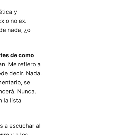
ética y
Ex o no ex.
 de nada, ¿o
ntes de como
an. Me refiero a
ede decir. Nada.
mentario, se
ncerá. Nunca.
 la lista
s a escuchar al
arra
y a los