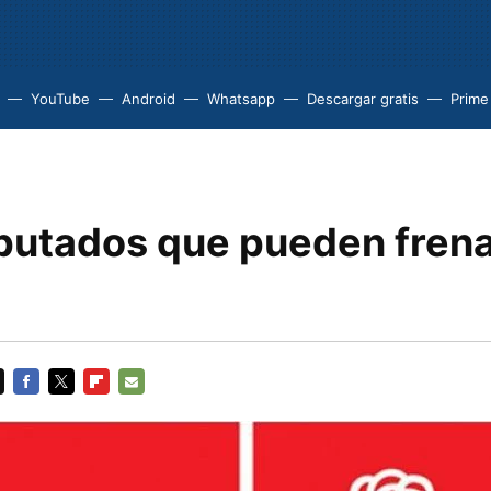
YouTube
Android
Whatsapp
Descargar gratis
Prime
iputados que pueden frena
FACEBOOK
TWITTER
FLIPBOARD
E-
MAIL