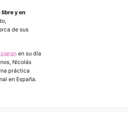
 libre y en
do,
erca de sus
icieron
en su día
nos, Nicolás
Una práctica
nal en España.