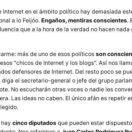
e Internet en el ámbito político hay demasiada est
nal a lo Feijóo.
Engaños, mentiras conscientes
. 
fluencia que a la hora de la verdad no hacen nada
arme: más de uno de esos políticos
son conscie
esos "chicos de Internet y los blogs". Así nos llam
dos defensores de Internet. Del resto poco se pu
 diga el secretario-general o jefe del grupo parla
vote. No escucharán otras voces o nadie les conve
ra. Las ideas no caben. El único afán es repetir en
elegido.
E hay
cinco diputados
que pueden estar dispuesto
idente. Nos referimos a
Juan Carlos Rodríguez Ib