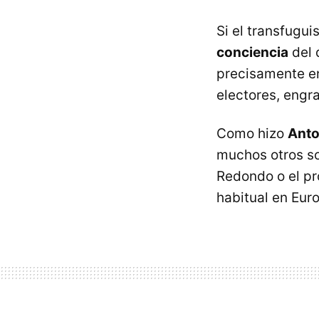
Si el transfugui
conciencia
del 
precisamente en
electores, engra
Como hizo
Anto
muchos otros so
Redondo o el p
habitual en Eur