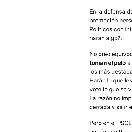
En la defensa d
promoción perso
Políticos con in
harán algo?.
No creo equivoc
toman el pelo
a 
los más destaca
Harán lo que les
vote lo que se 
La razón no impe
cerrada y salir 
Pero en el PSO
que fue su Pres