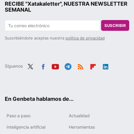
RECIBE "Xatakaletter", NUESTRA NEWSLETTER
SEMANAL
SUSCRIBIR
Suscribiéndote aceptas nuestra
política de privacidad
Síguenos
Twit
Fac
You
Tele
RSS
Flip
Link
ter
ebo
tub
gra
boa
edIn
ok
e
m
rd
En Genbeta hablamos de...
Paso a paso
Actualidad
Inteligencia artificial
Herramientas