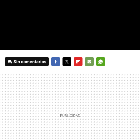
Sin comentarios
FACEBOOK
TWITTER
FLIPBOARD
E-
WHATSAPP
MAIL