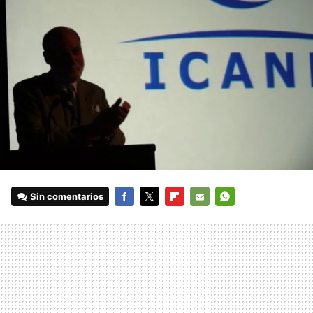
Sin comentarios
FACEBOOK
TWITTER
FLIPBOARD
E-
WHATSAPP
MAIL