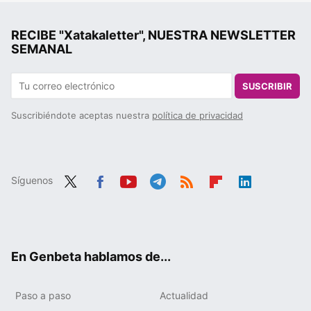
RECIBE "Xatakaletter", NUESTRA NEWSLETTER
SEMANAL
SUSCRIBIR
Suscribiéndote aceptas nuestra
política de privacidad
Síguenos
Twit
Fac
You
Tele
RSS
Flip
Link
ter
ebo
tub
gra
boa
edIn
ok
e
m
rd
En Genbeta hablamos de...
Paso a paso
Actualidad