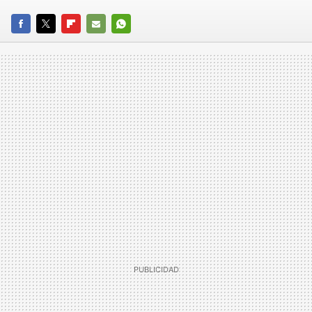
FACEBOOK
TWITTER
FLIPBOARD
E-
WHATSAPP
MAIL