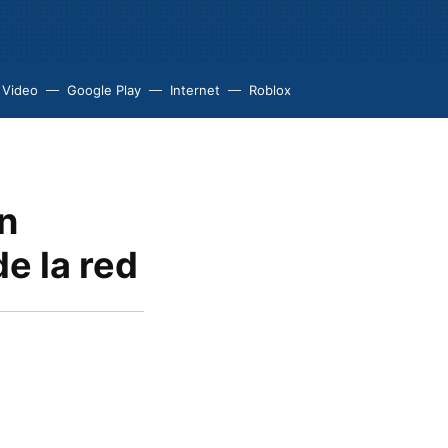
 Video
Google Play
Internet
Roblox
ón
e la red