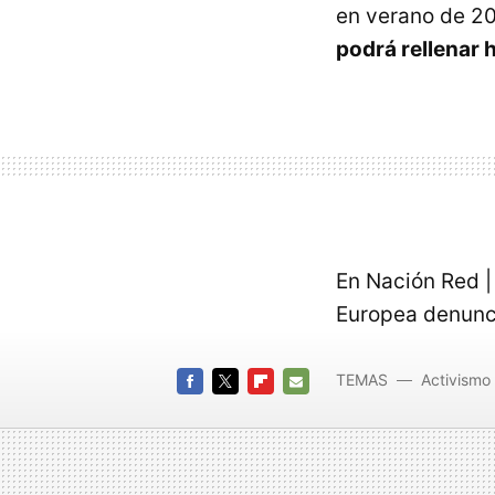
en verano de 20
podrá rellenar 
En Nación Red | 
Europea denunci
TEMAS
Activismo 
FACEBOOK
TWITTER
FLIPBOARD
E-
MAIL