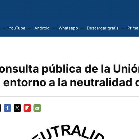
YouTube
Android
Whatsapp
Descargar gratis
Prime
nsulta pública de la Uni
entorno a la neutralidad d
FACEBOOK
TWITTER
FLIPBOARD
E-
MAIL