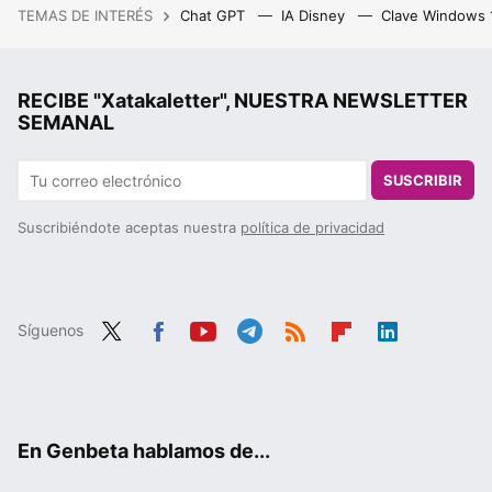
TEMAS DE INTERÉS
Chat GPT
IA Disney
Clave Windows
RECIBE "Xatakaletter", NUESTRA NEWSLETTER
SEMANAL
SUSCRIBIR
Suscribiéndote aceptas nuestra
política de privacidad
Síguenos
Twit
Fac
You
Tele
RSS
Flip
Link
ter
ebo
tub
gra
boa
edIn
ok
e
m
rd
En Genbeta hablamos de...