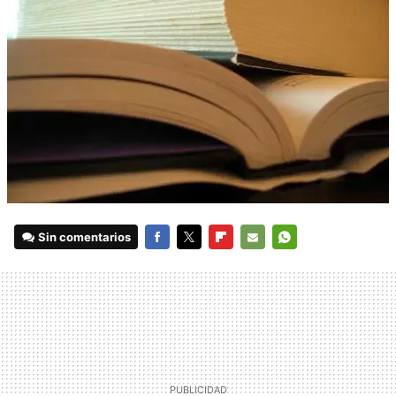
Sin comentarios
FACEBOOK
TWITTER
FLIPBOARD
E-
WHATSAPP
MAIL