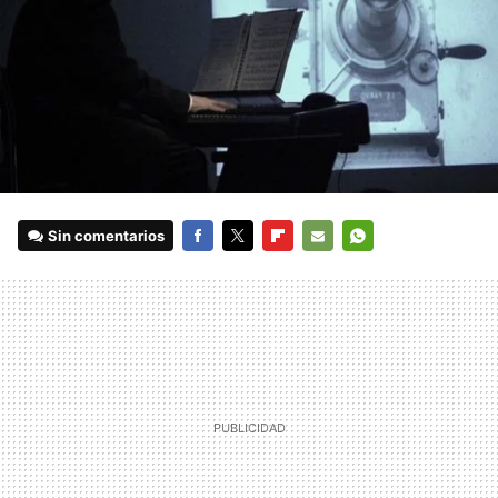
Sin comentarios
FACEBOOK
TWITTER
FLIPBOARD
E-
WHATSAPP
MAIL