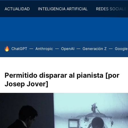
ACTUALIDAD
INTELIGENCIA ARTIFICIAL
REDES SOCIALE
HOY SE HABLA DE
ChatGPT
Anthropic
OpenAI
Generación Z
Google
Permitido disparar al pianista [por
Josep Jover]