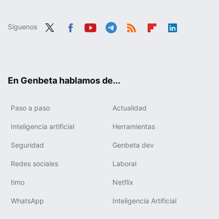
Síguenos
Twit
Fac
You
Tele
RSS
Flip
Link
ter
ebo
tub
gra
boa
edIn
ok
e
m
rd
En Genbeta hablamos de...
Paso a paso
Actualidad
Inteligencia artificial
Herramientas
Seguridad
Genbeta dev
Redes sociales
Laboral
timo
Netflix
WhatsApp
Inteligencia Artificial