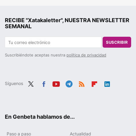
RECIBE "Xatakaletter", NUESTRA NEWSLETTER
SEMANAL
SUSCRIBIR
Suscribiéndote aceptas nuestra
política de privacidad
Síguenos
Twit
Fac
You
Tele
RSS
Flip
Link
ter
ebo
tub
gra
boa
edIn
ok
e
m
rd
En Genbeta hablamos de...
Paso a paso
Actualidad