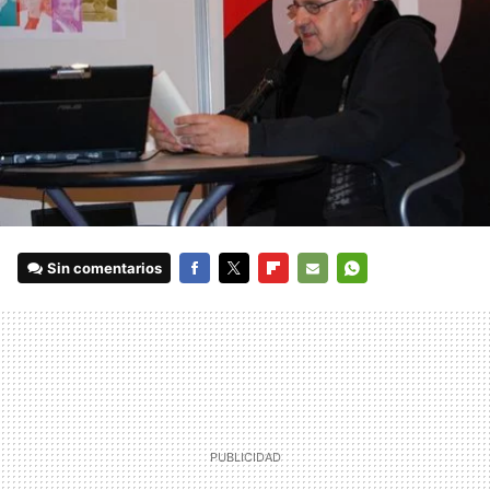
Sin comentarios
FACEBOOK
TWITTER
FLIPBOARD
E-
WHATSAPP
MAIL