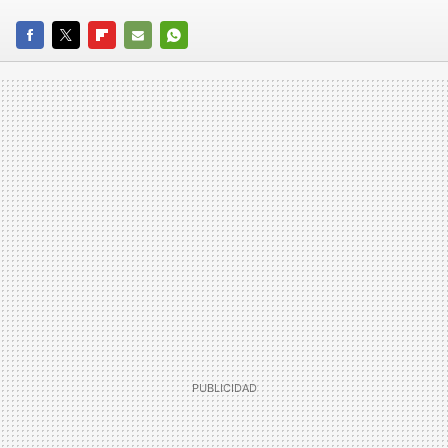
FACEBOOK
TWITTER
FLIPBOARD
E-
WHATSAPP
MAIL