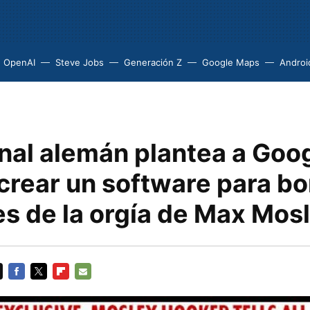
OpenAI
Steve Jobs
Generación Z
Google Maps
Androi
nal alemán plantea a Goog
crear un software para bo
s de la orgía de Max Mos
FACEBOOK
TWITTER
FLIPBOARD
E-
MAIL