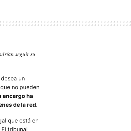
odrían seguir su
 desea un
s que no pueden
su encargo ha
enes de la red
.
gal que está en
. El tribunal