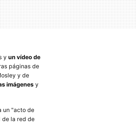
s y
un vídeo de
tras páginas de
Mosley y de
las imágenes
y
a un "acto de
 de la red de