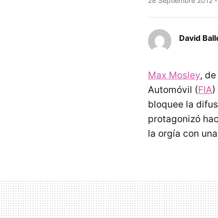
28 Septiembre 2012
David Ball
Max Mosley
, de
Automóvil (
FIA
)
bloquee la difu
protagonizó hac
la orgía con un