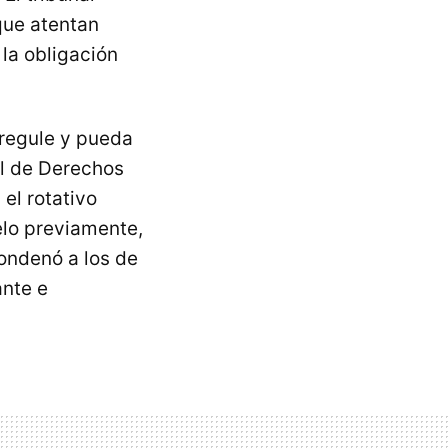
 que atentan
la obligación
 regule y pueda
al de Derechos
el rotativo
elo previamente,
ondenó a los de
ante e