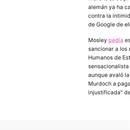
alemán ya ha cal
contra la intim
de Google de el
Mosley
pedía
es
sancionar a los
Humanos de Es
sensacionalista 
aunque avaló la
Murdoch a pagar
injustificada" d