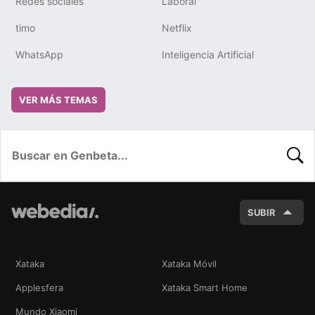
Redes sociales
Laboral
timo
Netflix
WhatsApp
Inteligencia Artificial
VER MÁS TEMAS
BUSC
SUBIR
Xataka
Xataka Móvil
Applesfera
Xataka Smart Home
Mundo Xiaomi