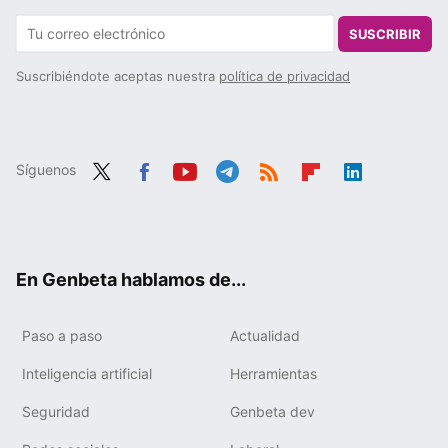
SUSCRIBIR
Suscribiéndote aceptas nuestra
política de privacidad
Síguenos
Twit
Fac
You
Tele
RSS
Flip
Link
ter
ebo
tub
gra
boa
edIn
ok
e
m
rd
En Genbeta hablamos de...
Paso a paso
Actualidad
Inteligencia artificial
Herramientas
Seguridad
Genbeta dev