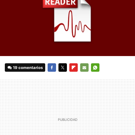
19 comentarios
FACEBOOK
TWITTER
FLIPBOARD
E-
WHATSAPP
MAIL