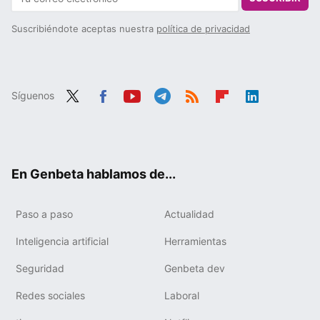
Suscribiéndote aceptas nuestra
política de privacidad
Síguenos
Twit
Fac
You
Tele
RSS
Flip
Link
ter
ebo
tub
gra
boa
edIn
ok
e
m
rd
En Genbeta hablamos de...
Paso a paso
Actualidad
Inteligencia artificial
Herramientas
Seguridad
Genbeta dev
Redes sociales
Laboral