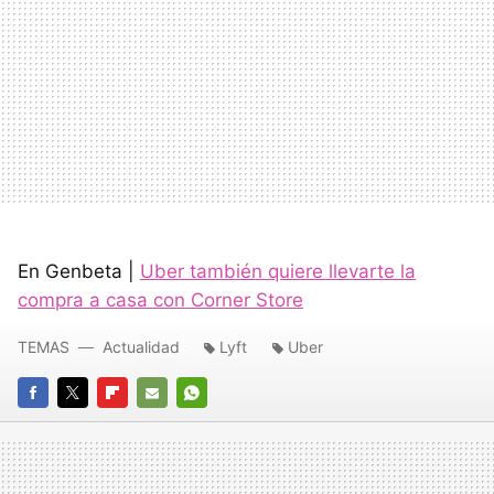
En Genbeta |
Uber también quiere llevarte la
compra a casa con Corner Store
TEMAS
Actualidad
Lyft
Uber
FACEBOOK
TWITTER
FLIPBOARD
E-
WHATSAPP
MAIL