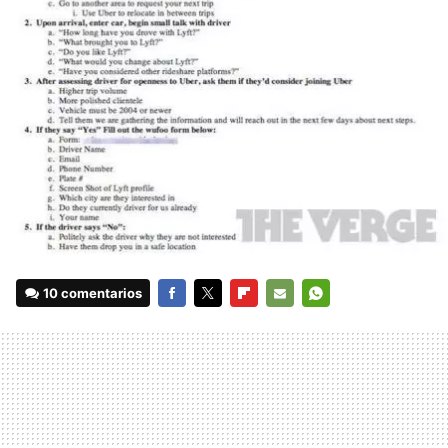
10 comentarios
FACEBOOK
TWITTER
FLIPBOARD
E-
WHATSAPP
MAIL