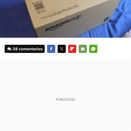
38 comentarios
FACEBOOK
TWITTER
FLIPBOARD
E-
WHATSAPP
MAIL