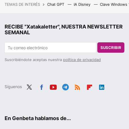
TEMAS DE INTERÉS
Chat GPT
IA Disney
Clave Windows
RECIBE "Xatakaletter", NUESTRA NEWSLETTER
SEMANAL
SUSCRIBIR
Suscribiéndote aceptas nuestra
política de privacidad
Síguenos
Twit
Fac
You
Tele
RSS
Flip
Link
ter
ebo
tub
gra
boa
edIn
ok
e
m
rd
En Genbeta hablamos de...