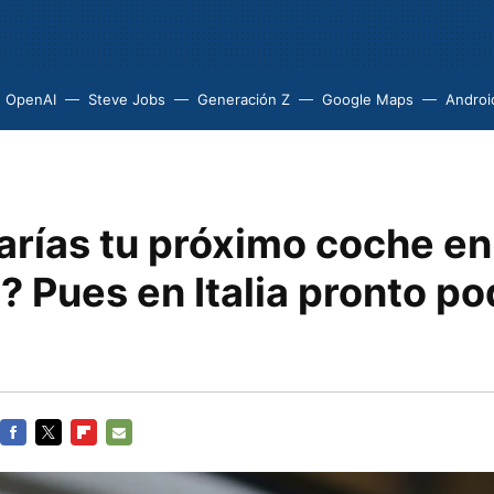
OpenAI
Steve Jobs
Generación Z
Google Maps
Androi
rías tu próximo coche en
 Pues en Italia pronto po
FACEBOOK
TWITTER
FLIPBOARD
E-
MAIL