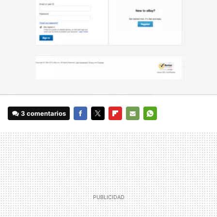
3 comentarios
FACEBOOK
TWITTER
FLIPBOARD
E-
WHATSAPP
MAIL