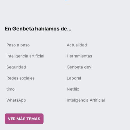
Twit
Fac
You
Tele
RSS
Flip
Link
ter
ebo
tub
gra
boa
edIn
ok
e
m
rd
En Genbeta hablamos de...
Paso a paso
Actualidad
Inteligencia artificial
Herramientas
Seguridad
Genbeta dev
Redes sociales
Laboral
timo
Netflix
WhatsApp
Inteligencia Artificial
VER MÁS TEMAS