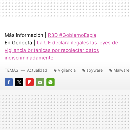
Más información |
R3D #GobiernoEspía
En Genbeta |
La UE declara ilegales las leyes de
vigilancia británicas por recolectar datos
indiscriminadamente
TEMAS
Actualidad
Vigilancia
spyware
Malware
FACEBOOK
TWITTER
FLIPBOARD
E-
WHATSAPP
MAIL