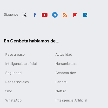
Síguenos
Twit
Fac
You
Tele
RSS
Flip
Link
ter
ebo
tub
gra
boa
edIn
ok
e
m
rd
En Genbeta hablamos de...
Paso a paso
Actualidad
Inteligencia artificial
Herramientas
Seguridad
Genbeta dev
Redes sociales
Laboral
timo
Netflix
WhatsApp
Inteligencia Artificial