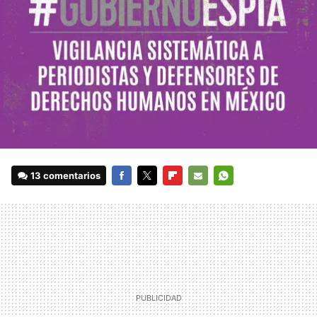
13 comentarios
FACEBOOK
TWITTER
FLIPBOARD
E-
WHATSAPP
MAIL