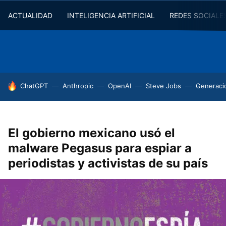
ACTUALIDAD
INTELIGENCIA ARTIFICIAL
REDES SOCIALE
HOY SE HABLA DE
ChatGPT
Anthropic
OpenAI
Steve Jobs
Generaci
El gobierno mexicano usó el
malware Pegasus para espiar a
periodistas y activistas de su país