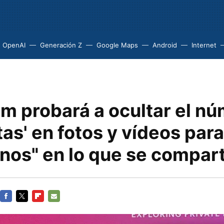
OpenAI
Generación Z
Google Maps
Android
Internet
am probará a ocultar el n
as' en fotos y vídeos para
rnos" en lo que se compar
FACEBOOK
TWITTER
FLIPBOARD
E-
MAIL