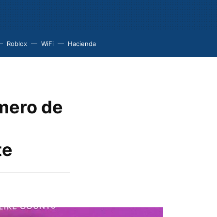
Roblox
WiFi
Hacienda
úmero de
te