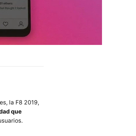
s, la F8 2019,
idad que
usuarios.