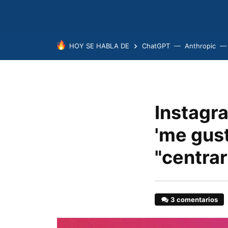
HOY SE HABLA DE
ChatGPT
Anthropic
Instagr
'me gust
"centra
3 comentarios