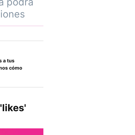
ta podrá
ciones
 a tus
amos cómo
likes'