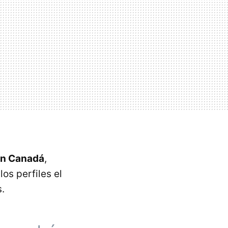
en Canadá
,
os perfiles el
.