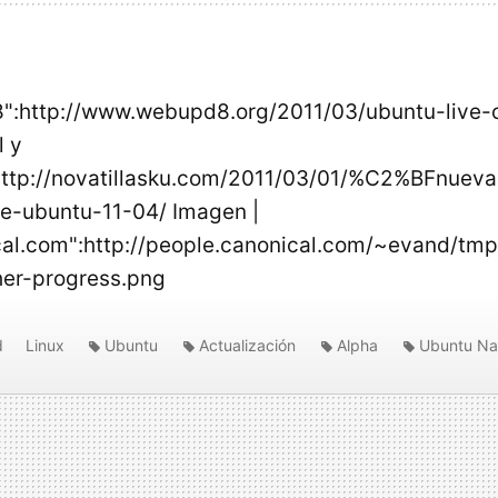
8":http://www.webupd8.org/2011/03/ubuntu-live-c
l y
:http://novatillasku.com/2011/03/01/%C2%BFnuev
de-ubuntu-11-04/ Imagen |
cal.com":http://people.canonical.com/~evand/tm
ther-progress.png
d
Linux
Ubuntu
Actualización
Alpha
Ubuntu Na