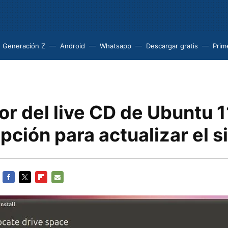
Generación Z
Android
Whatsapp
Descargar gratis
Prim
or del live CD de Ubuntu 1
pción para actualizar el 
FACEBOOK
TWITTER
FLIPBOARD
E-
MAIL