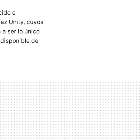
cido e
faz Unity, cuyos
 a ser lo único
 disponible de