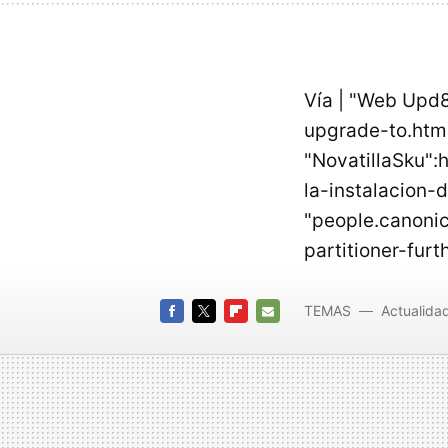
Vía | "Web Upd
upgrade-to.htm
"NovatillaSku"
la-instalacion-
"people.canoni
partitioner-fur
TEMAS
Actualida
live cd
FACEBOOK
TWITTER
FLIPBOARD
E-
MAIL