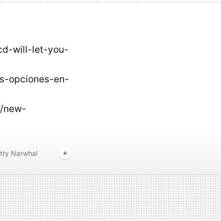
d-will-let-you-
as-opciones-en-
p/new-
tty Narwhal