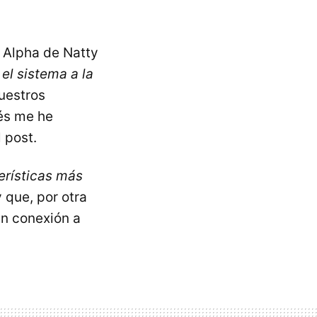
 Alpha de Natty
el sistema a la
uestros
ués me he
 post.
erísticas más
 que, por otra
in conexión a