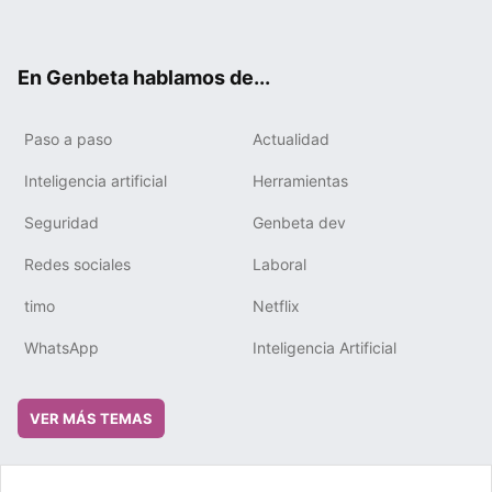
ter
ebo
tub
gra
boa
edIn
ok
e
m
rd
En Genbeta hablamos de...
Paso a paso
Actualidad
Inteligencia artificial
Herramientas
Seguridad
Genbeta dev
Redes sociales
Laboral
timo
Netflix
WhatsApp
Inteligencia Artificial
VER MÁS TEMAS