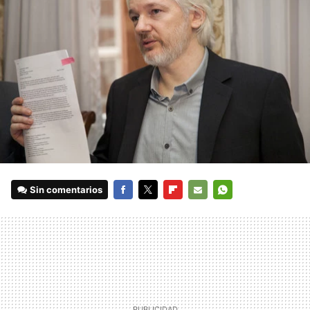
Sin comentarios
FACEBOOK
TWITTER
FLIPBOARD
E-
WHATSAPP
MAIL