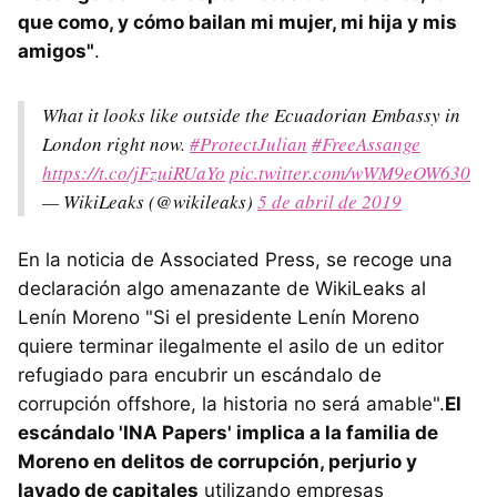
que como, y cómo bailan mi mujer, mi hija y mis
amigos"
.
What it looks like outside the Ecuadorian Embassy in
London right now.
#ProtectJulian
#FreeAssange
https://t.co/jFzuiRUaYo
pic.twitter.com/wWM9eOW630
— WikiLeaks (@wikileaks)
5 de abril de 2019
En la noticia de Associated Press, se recoge una
declaración algo amenazante de WikiLeaks al
Lenín Moreno "Si el presidente Lenín Moreno
quiere terminar ilegalmente el asilo de un editor
refugiado para encubrir un escándalo de
corrupción offshore, la historia no será amable".
El
escándalo 'INA Papers' implica a la familia de
Moreno en delitos de corrupción, perjurio y
lavado de capitales
utilizando empresas