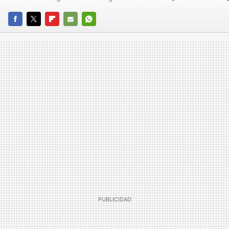
FACEBOOK
TWITTER
FLIPBOARD
E-
WHATSAPP
MAIL