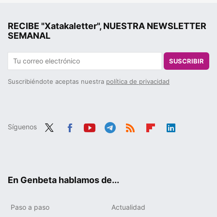
RECIBE "Xatakaletter", NUESTRA NEWSLETTER
SEMANAL
SUSCRIBIR
Suscribiéndote aceptas nuestra
política de privacidad
Síguenos
Twit
Fac
You
Tele
RSS
Flip
Link
ter
ebo
tub
gra
boa
edIn
ok
e
m
rd
En Genbeta hablamos de...
Paso a paso
Actualidad