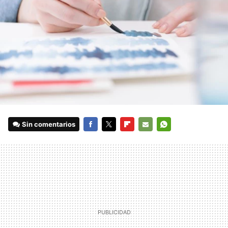
Sin comentarios
FACEBOOK
TWITTER
FLIPBOARD
E-
WHATSAPP
MAIL