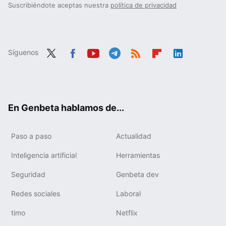
Suscribiéndote aceptas nuestra
política de privacidad
Síguenos
Twit
Fac
You
Tele
RSS
Flip
Link
ter
ebo
tub
gra
boa
edIn
ok
e
m
rd
En Genbeta hablamos de...
Paso a paso
Actualidad
Inteligencia artificial
Herramientas
Seguridad
Genbeta dev
Redes sociales
Laboral
timo
Netflix