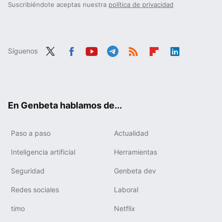
Suscribiéndote aceptas nuestra
política de privacidad
Síguenos
Twit
Fac
You
Tele
RSS
Flip
Link
ter
ebo
tub
gra
boa
edIn
ok
e
m
rd
En Genbeta hablamos de...
Paso a paso
Actualidad
Inteligencia artificial
Herramientas
Seguridad
Genbeta dev
Redes sociales
Laboral
timo
Netflix