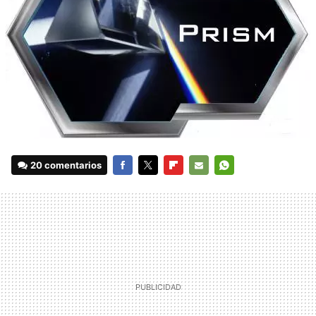
20 comentarios
FACEBOOK
TWITTER
FLIPBOARD
E-
WHATSAPP
MAIL