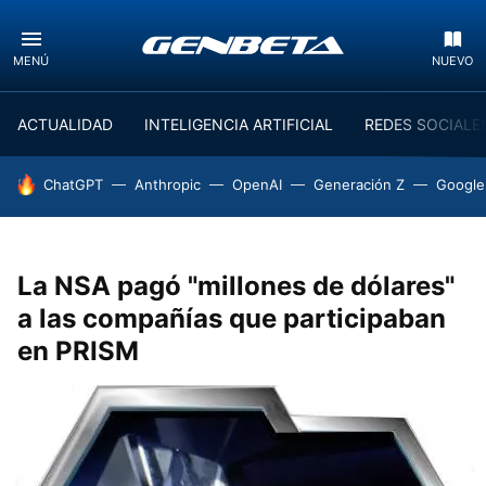
MENÚ
NUEVO
ACTUALIDAD
INTELIGENCIA ARTIFICIAL
REDES SOCIALE
HOY SE HABLA DE
ChatGPT
Anthropic
OpenAI
Generación Z
Google
La NSA pagó "millones de dólares"
a las compañías que participaban
en PRISM