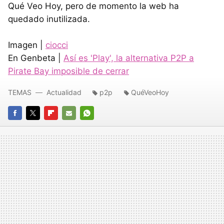
Qué Veo Hoy, pero de momento la web ha
quedado inutilizada.
Imagen |
ciocci
En Genbeta |
Así es 'Play', la alternativa P2P a
Pirate Bay imposible de cerrar
TEMAS
Actualidad
p2p
QuéVeoHoy
FACEBOOK
TWITTER
FLIPBOARD
E-
WHATSAPP
MAIL