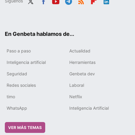
Síguenos
Twit
Fac
You
Tele
RSS
Flip
Link
ter
ebo
tub
gra
boa
edIn
ok
e
m
rd
En Genbeta hablamos de...
Paso a paso
Actualidad
Inteligencia artificial
Herramientas
Seguridad
Genbeta dev
Redes sociales
Laboral
timo
Netflix
WhatsApp
Inteligencia Artificial
VER MÁS TEMAS