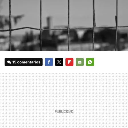
15 comentarios
FACEBOOK
TWITTER
FLIPBOARD
E-
WHATSAPP
MAIL