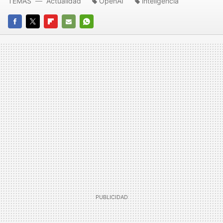
TEMAS
Actualidad
OpenAI
inteligencia
FACEBOOK
TWITTER
FLIPBOARD
E-
WHATSAPP
MAIL