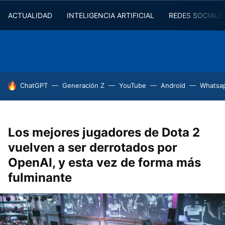
ACTUALIDAD
INTELIGENCIA ARTIFICIAL
REDES SOCIALE
HOY SE HABLA DE
ChatGPT
Generación Z
YouTube
Android
Whatsa
Los mejores jugadores de Dota 2
vuelven a ser derrotados por
OpenAI, y esta vez de forma más
fulminante