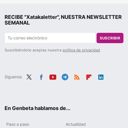
RECIBE "Xatakaletter", NUESTRA NEWSLETTER
SEMANAL
SUSCRIBIR
Suscribiéndote aceptas nuestra
política de privacidad
Síguenos
Twit
Fac
You
Tele
RSS
Flip
Link
ter
ebo
tub
gra
boa
edIn
ok
e
m
rd
En Genbeta hablamos de...
Paso a paso
Actualidad