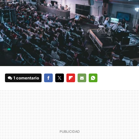
1 comentario
FACEBOOK
TWITTER
FLIPBOARD
E-
WHATSAPP
MAIL