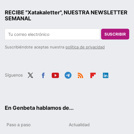
RECIBE "Xatakaletter", NUESTRA NEWSLETTER
SEMANAL
SUSCRIBIR
Suscribiéndote aceptas nuestra
política de privacidad
Síguenos
Twit
Fac
You
Tele
RSS
Flip
Link
ter
ebo
tub
gra
boa
edIn
ok
e
m
rd
En Genbeta hablamos de...
Paso a paso
Actualidad