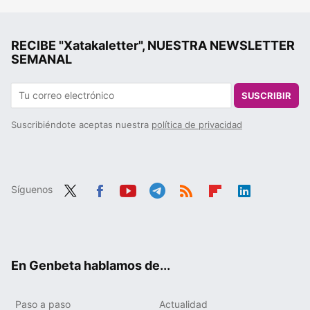
RECIBE "Xatakaletter", NUESTRA NEWSLETTER
SEMANAL
SUSCRIBIR
Suscribiéndote aceptas nuestra
política de privacidad
Síguenos
Twit
Fac
You
Tele
RSS
Flip
Link
ter
ebo
tub
gra
boa
edIn
ok
e
m
rd
En Genbeta hablamos de...
Paso a paso
Actualidad