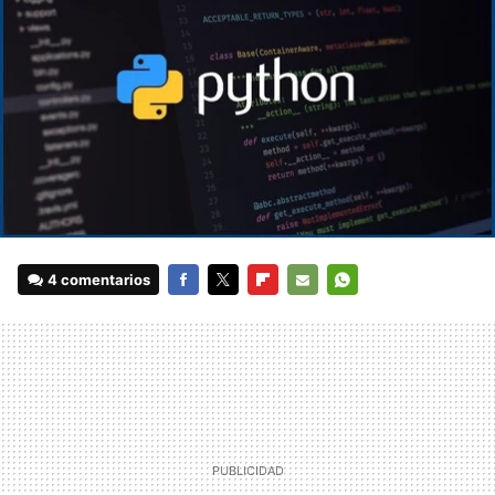
4 comentarios
FACEBOOK
TWITTER
FLIPBOARD
E-
WHATSAPP
MAIL