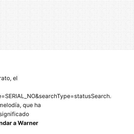
ato, el
e=SERIAL_NO&searchType=statusSearch.
melodía, que ha
significado
dar a Warner