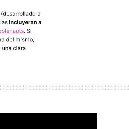
 (desarrolladora
ías
incluyeran a
bblenauts
. Si
ma del mismo,
 una clara