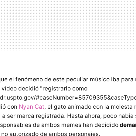
ue el fenómeno de este peculiar músico iba para r
 vídeo decidió "registrarlo como
/tsdr.uspto.gov/#caseNumber=85709355&caseTyp
dió con
Nyan Cat
, el gato animado con la molesta 
a ser marca registrada. Hasta ahora, poco había 
 responsables de ambos memes han decidido
deman
o no autorizado de ambos personajes.