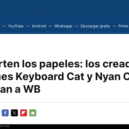
YouTube
Android
Whatsapp
Descargar gratis
Prime
rten los papeles: los cre
es Keyboard Cat y Nyan 
an a WB
FACEBOOK
TWITTER
FLIPBOARD
E-
MAIL