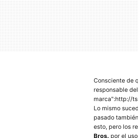
Consciente de q
responsable del
marca":http:/
Lo mismo suce
pasado también 
esto, pero los
Bros.
por el us