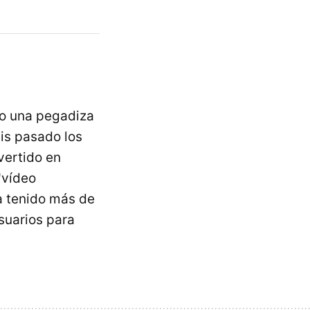
do una pegadiza
éis pasado los
vertido en
"vídeo
a tenido más de
usuarios para