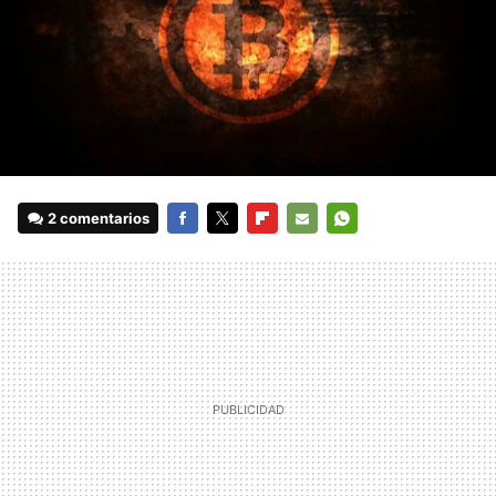
2 comentarios
FACEBOOK
TWITTER
FLIPBOARD
E-
WHATSAPP
MAIL