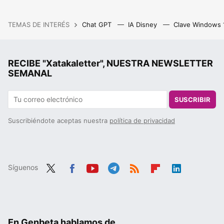
TEMAS DE INTERÉS
Chat GPT
IA Disney
Clave Windows
RECIBE "Xatakaletter", NUESTRA NEWSLETTER
SEMANAL
SUSCRIBIR
Suscribiéndote aceptas nuestra
política de privacidad
Síguenos
Twit
Fac
You
Tele
RSS
Flip
Link
ter
ebo
tub
gra
boa
edIn
ok
e
m
rd
En Genbeta hablamos de...