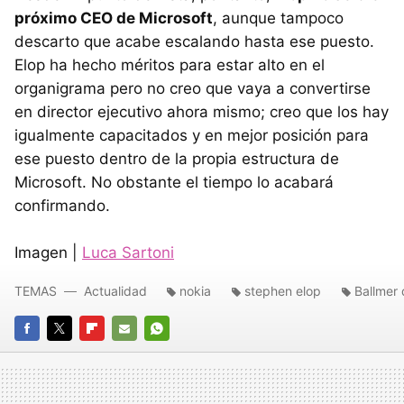
próximo CEO de Microsoft
, aunque tampoco
descarto que acabe escalando hasta ese puesto.
Elop ha hecho méritos para estar alto en el
organigrama pero no creo que vaya a convertirse
en director ejecutivo ahora mismo; creo que los hay
igualmente capacitados y en mejor posición para
ese puesto dentro de la propia estructura de
Microsoft. No obstante el tiempo lo acabará
confirmando.
Imagen |
Luca Sartoni
TEMAS
Actualidad
nokia
stephen elop
Ballmer 
FACEBOOK
TWITTER
FLIPBOARD
E-
WHATSAPP
MAIL