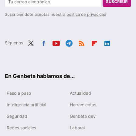
SUSCRIBIR
Suscribiéndote aceptas nuestra
política de privacidad
Síguenos
Twit
Fac
You
Tele
RSS
Flip
Link
ter
ebo
tub
gra
boa
edIn
ok
e
m
rd
En Genbeta hablamos de...
Paso a paso
Actualidad
Inteligencia artificial
Herramientas
Seguridad
Genbeta dev
Redes sociales
Laboral