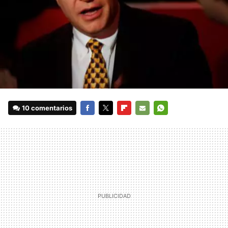
10 comentarios
FACEBOOK
TWITTER
FLIPBOARD
E-
WHATSAPP
MAIL