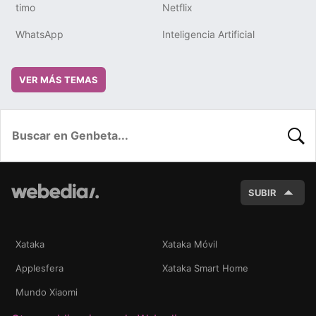
timo
Netflix
WhatsApp
Inteligencia Artificial
VER MÁS TEMAS
BUSC
SUBIR
Xataka
Xataka Móvil
Applesfera
Xataka Smart Home
Mundo Xiaomi