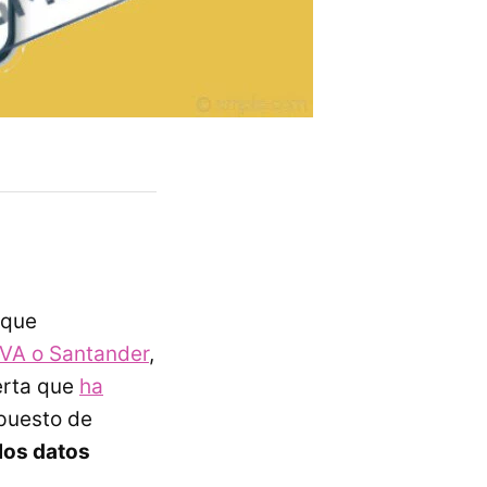
nque
VA o Santander
,
lerta que
ha
 puesto de
los datos