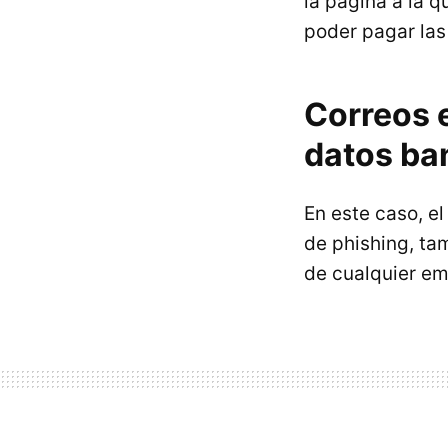
la página a la q
poder pagar las
Correos e
datos ba
En este caso, e
de phishing, ta
de cualquier em