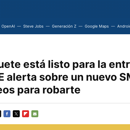
OpenAI
Steve Jobs
Generación Z
Google Maps
Androi
ete está listo para la entr
E alerta sobre un nuevo S
eos para robarte
FACEBOOK
TWITTER
FLIPBOARD
E-
MAIL