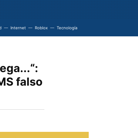
d
Internet
Roblox
Tecnología
ega...“:
MS falso