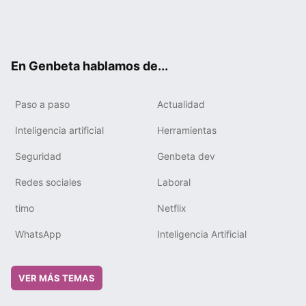
Twit
Fac
You
Tele
RSS
Flip
Link
ter
ebo
tub
gra
boa
edIn
ok
e
m
rd
En Genbeta hablamos de...
Paso a paso
Actualidad
Inteligencia artificial
Herramientas
Seguridad
Genbeta dev
Redes sociales
Laboral
timo
Netflix
WhatsApp
Inteligencia Artificial
VER MÁS TEMAS