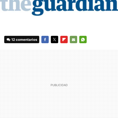
12 comentarios
FACEBOOK
TWITTER
FLIPBOARD
E-
WHATSAPP
MAIL